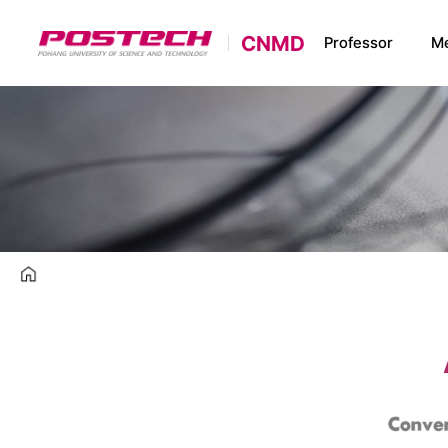
CNMD
POSTECH
Professor
M
홈으로