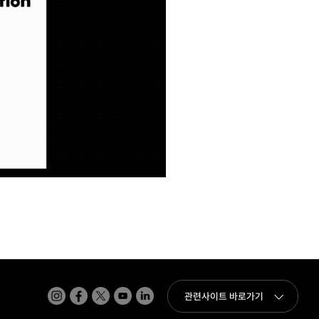
인스타그램
페이스북
트위터(x)
유튜브
링크드인